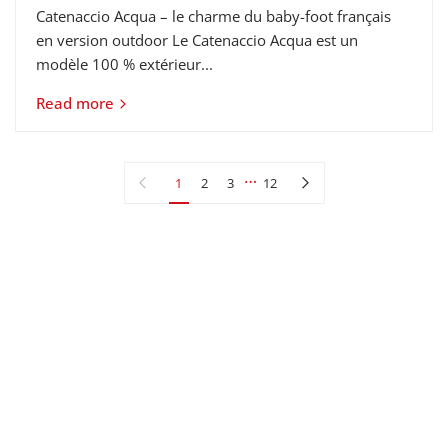
Catenaccio Acqua – le charme du baby-foot français
en version outdoor Le Catenaccio Acqua est un
modèle 100 % extérieur...
Read more
…
Previous page
Next page
1
2
3
12