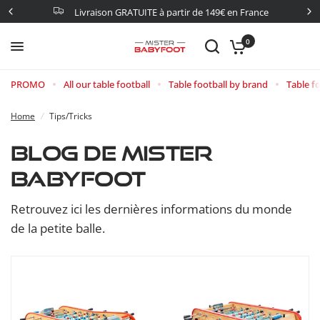
Livraison GRATUITE à partir de 149€ en France
0
PROMO
All our table football
Table football by brand
Table fo
Home
/
Tips/Tricks
BLOG DE MISTER
BABYFOOT
Retrouvez ici les dernières informations du monde
de la petite balle.