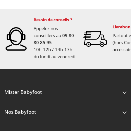
Besoin de conseils ?
Livraison
Appelez nos
conseillers au
09 80
Partout 
80 85 95
(hors Cor
10h-12h / 14h-17h
accessoir
du lundi au vendredi
Mister Babyfoot
Nos Babyfoot